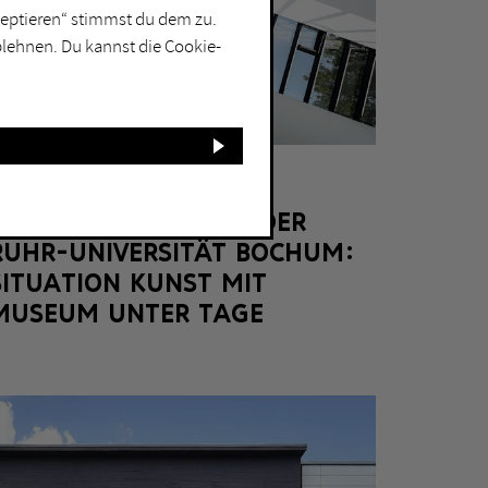
kzeptieren“ stimmst du dem zu.
blehnen. Du kannst die Cookie-
BOCHUM
KUNSTSAMMLUNGEN DER
RUHR-UNIVERSITÄT BOCHUM:
SITUATION KUNST MIT
MUSEUM UNTER TAGE