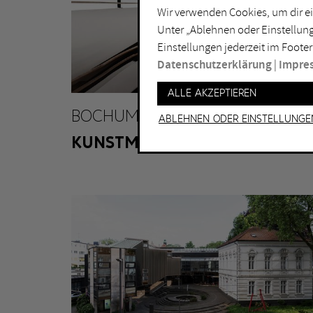
Wir verwenden Cookies, um dir ei
Lichtkunst
Dui
Unter „Ablehnen oder Einstellung
Malerei
Ess
Einstellungen jederzeit im Footer
Performance
Gel
Datenschutzerklärung
|
Impre
Skulptur
Ha
Alle akzeptieren
Ha
BOCHUM
Ablehnen oder Einstellunge
KUNSTMUSEUM BOCHUM