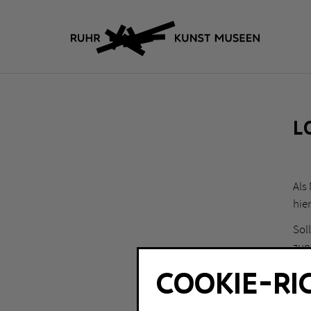
L
Als
hier
Sol
zun
Dat
COOKIE-RI