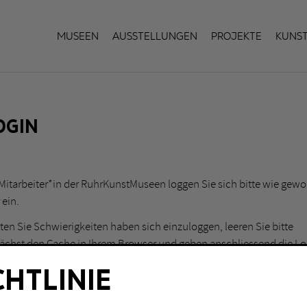
Museen
Ausstellungen
Projekte
Kuns
OGIN
 Mitarbeiter*in der RuhrKunstMuseen loggen Sie sich bitte wie gew
 ein.
lten Sie Schwierigkeiten haben sich einzuloggen, leeren Sie bitte
ächst den Cache in Ihrem Browser und geben anschliessend die Lo
en erneut ein.
CHTLINIE