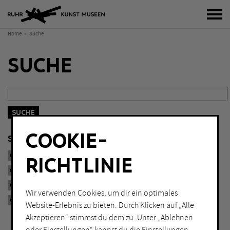
Bur
Home
Suche
SUCHE
Search Form
COOKIE-
Suchen in
Museen
RICHTLINIE
Ausstellungen
Redaktioneller Inhalt
Wir verwenden Cookies, um dir ein optimales
Veranstaltungen
Website-Erlebnis zu bieten. Durch Klicken auf „Alle
Akzeptieren“ stimmst du dem zu. Unter „Ablehnen