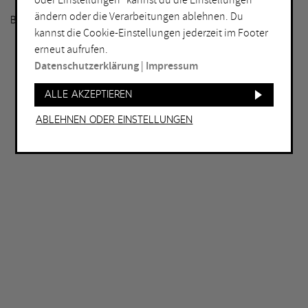
oder Einstellungen“ kannst du die Einstellungen
ändern oder die Verarbeitungen ablehnen. Du
BITTE GEBEN SIE EINEN SUCHBEGRIFF EIN.
kannst die Cookie-Einstellungen jederzeit im Footer
erneut aufrufen.
Datenschutzerklärung
|
Impressum
Alle akzeptieren
Ablehnen oder Einstellungen