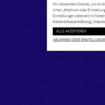
Wir verwenden Cookies, um dir ei
Unter „Ablehnen oder Einstellung
Einstellungen jederzeit im Footer
Datenschutzerklärung
|
Impre
Alle akzeptieren
Ablehnen oder Einstellunge