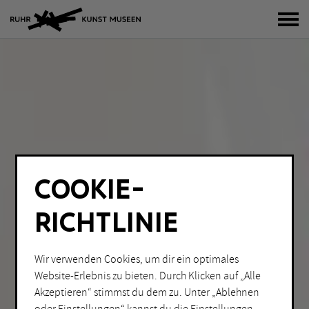
Bur
COOKIE-
RICHTLINIE
Wir verwenden Cookies, um dir ein optimales
Website-Erlebnis zu bieten. Durch Klicken auf „Alle
Akzeptieren“ stimmst du dem zu. Unter „Ablehnen