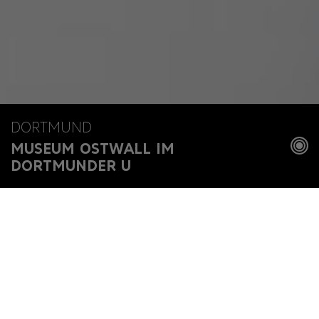
DORTMUND
MUSEUM OSTWALL IM
DORTMUNDER U
Home
Museen
Museum Ostwall im Dortmunder U
Das Museum Ostwall präsentiert Kunst des zwanzigsten
Jahrhunderts. Eröffnet wurde es 1949 als erste
Museumsneugründung in der noch jungen Bundesrepublik. Im
Jahr 2010 erfolgte der Umzug ins
Dortmunder U
.
Die Metropole Ruhr muss sich immer wieder neu erfinden.