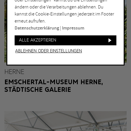
oder Einstellungen“ kannst du die Einstellungen
ORT
ändern oder die Verarbeitungen ablehnen. Du
Bochum
Herne
kannst die Cookie-Einstellungen jederzeit im Footer
erneut aufrufen.
Bottrop
Holzwickede
Datenschutzerklärung
|
Impressum
Dortmund
Marl
Duisburg
Mülheim an der Ruhr
Alle akzeptieren
Essen
Oberhausen
Ablehnen oder Einstellungen
Gelsenkirchen
Recklinghausen
Hagen
Unna
HERNE
Hamm
Witten
EMSCHERTAL-MUSEUM HERNE,
STÄDTISCHE GALERIE
WEITERE FILTER
Eintritt frei
Abends geöffnet