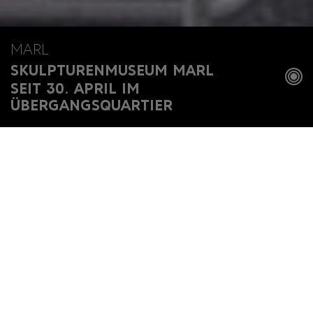
MARL
SKULPTURENMUSEUM MARL
SEIT 30. APRIL IM
ÜBERGANGSQUARTIER
Home
Museen
Skulpturenmuseum Marl
Bitte beachten Sie, dass sich das Skulpturenmuseum Marl
derzeit im Übergangsquartier auf dem Schulhof der Martin-
Luther-King-Schule in der Georg-Herwegh-Straße in Marl-
Hüls befindet.
Das Skulpturenmuseum Marl zeigt als transparentes
Ausstellungshaus Skulpturen der klassischen Moderne und der
Gegenwartskunst – nicht nur im Museum, sondern auch im