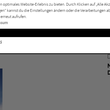
n optimales Website-Erlebnis zu bieten. Durch Klicken auf „Alle A
sburg
Mülheim an der Ruhr
en“ kannst du die Einstellungen ändern oder die Verarbeitungen a
en
Oberhausen
 erneut aufrufen.
senkirchen
Recklinghausen
ssum
gen
Unna
BOTTROP
mm
Witten
n
JOSEF ALBERS MUSEUM
QUADRAT BOTTROP