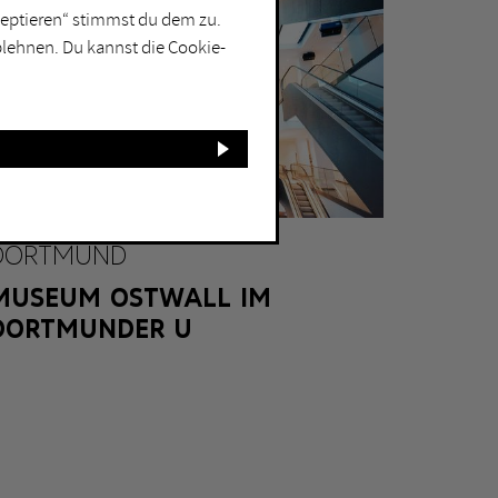
kzeptieren“ stimmst du dem zu.
blehnen. Du kannst die Cookie-
DORTMUND
MUSEUM OSTWALL IM
DORTMUNDER U