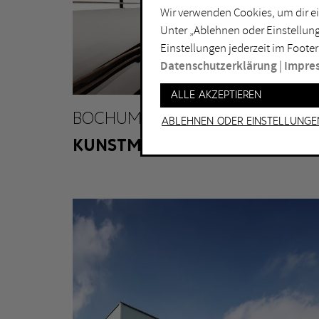
Wir verwenden Cookies, um dir ei
Lichtkunst
Dui
Unter „Ablehnen oder Einstellung
Malerei
Ess
Einstellungen jederzeit im Footer
Performance
Gel
Datenschutzerklärung
|
Impre
Skulptur
Ha
Alle akzeptieren
Ha
BOCHUM
Ablehnen oder Einstellunge
KUNSTMUSEUM BOCHUM