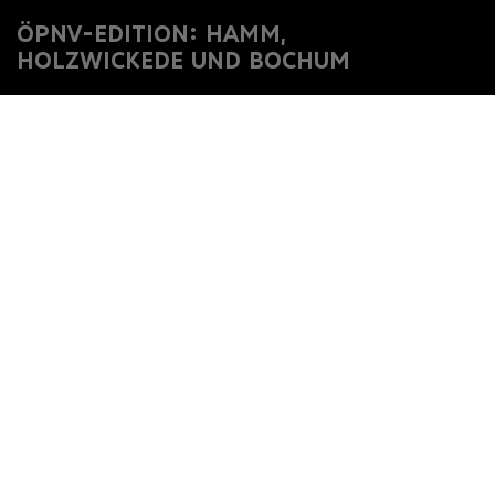
ÖPNV-EDITION: HAMM,
HOLZWICKEDE UND BOCHUM
Home
Projekte
Ruhr Kultur Walks
ÖPNV-Edition: Hamm, Holzwickede und Bochum
GANZ INDIVIDUELLE
BLICKE
DAS GUSTAV-LÜBCKE-MUSEUM
IN HAMM, DAS MUSEUM HAUS
OPHERDICKE IN HOLZWICKEDE
UND DAS KUNSTMUSEUM
BOCHUM
START UND ZIEL: HAMM HBF