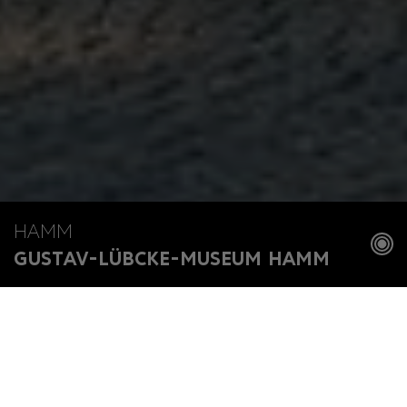
HAMM
GUSTAV-LÜBCKE-MUSEUM HAMM
Home
Museen
Gustav-Lübcke-Museum Hamm
Namensgeber des Museums ist der in Hamm geborene
Kaufmann
Gustav Lübcke
. Selbst Kunstliebhaber, überließ er
1917 seine umfangreiche Sammlung der Stadt. Die Schenkung