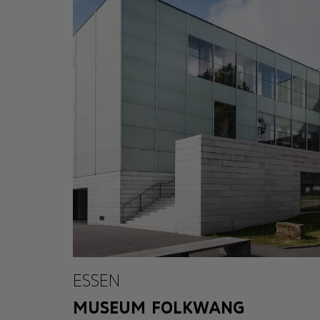
ESSEN
MUSEUM FOLKWANG