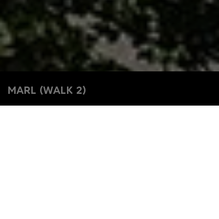
MARL (WALK 2)
Home
Projekte
Ruhr Kultur Walks
Marl (Walk 2)
Über 80 Skulpturen im öffentlichen Raum: Da gibt es einiges zu
entdecken in Marl. Neben der Public Art führt uns der Rundgang
aber auch zu ganz besonderen Gebäuden. Hier trifft Kunst auf
Natur und auf brutalistische Architektur. Als Start- und Endpunkt
haben wir uns dieses Mal etwas Besonderes ausgedacht. Hier
lässt sich die körperliche Fitness quasi direkt messen.