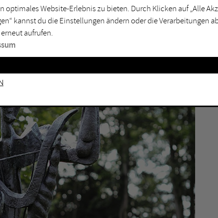
n optimales Website-Erlebnis zu bieten. Durch Klicken auf „Alle A
4
en“ kannst du die Einstellungen ändern oder die Verarbeitungen a
 erneut aufrufen.
I
ssum
J
G
n
M