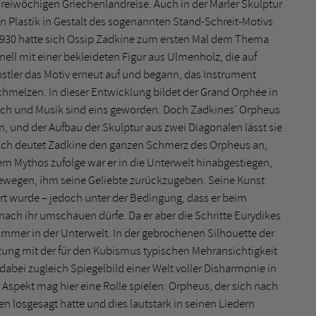
eiwöchigen Griechenlandreise. Auch in der Marler Skulptur
en Plastik in Gestalt des sogenannten Stand-Schreit-Motivs
. 1930 hatte sich Ossip Zadkine zum ersten Mal dem Thema
ll mit einer bekleideten Figur aus Ulmenholz, die auf
stler das Motiv erneut auf und begann, das Instrument
melzen. In dieser Entwicklung bildet der Grand Orphée in
sch und Musik sind eins geworden. Doch Zadkines’ Orpheus
en, und der Aufbau der Skulptur aus zwei Diagonalen lässt sie
sch deutet Zadkine den ganzen Schmerz des Orpheus an,
Dem Mythos zufolge war er in die Unterwelt hinabgestiegen,
 bewegen, ihm seine Geliebte zurückzugeben. Seine Kunst
hrt wurde – jedoch unter der Bedingung, dass er beim
nach ihr umschauen dürfe. Da er aber die Schritte Eurydikes
 immer in der Unterwelt. In der gebrochenen Silhouette der
zung mit der für den Kubismus typischen Mehransichtigkeit
 dabei zugleich Spiegelbild einer Welt voller Disharmonie in
 Aspekt mag hier eine Rolle spielen: Orpheus, der sich nach
n losgesagt hatte und dies lautstark in seinen Liedern