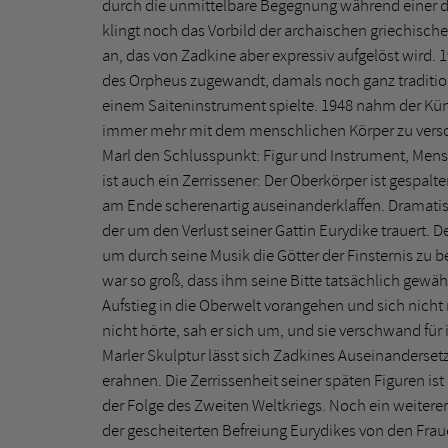
durch die unmittelbare Begegnung während einer dr
klingt noch das Vorbild der archaischen griechisch
an, das von Zadkine aber expressiv aufgelöst wird
des Orpheus zugewandt, damals noch ganz traditione
einem Saiteninstrument spielte. 1948 nahm der Kün
immer mehr mit dem menschlichen Körper zu versch
Marl den Schlusspunkt: Figur und Instrument, Men
ist auch ein Zerrissener: Der Oberkörper ist gespalt
am Ende scherenartig auseinanderklaffen. Dramati
der um den Verlust seiner Gattin Eurydike trauert. 
um durch seine Musik die Götter der Finsternis zu
war so groß, dass ihm seine Bitte tatsächlich gewä
Aufstieg in die Oberwelt vorangehen und sich nicht 
nicht hörte, sah er sich um, und sie verschwand für
Marler Skulptur lässt sich Zadkines Auseinanderset
erahnen. Die Zerrissenheit seiner späten Figuren ist
der Folge des Zweiten Weltkriegs. Noch ein weiterer
der gescheiterten Befreiung Eurydikes von den Fraue