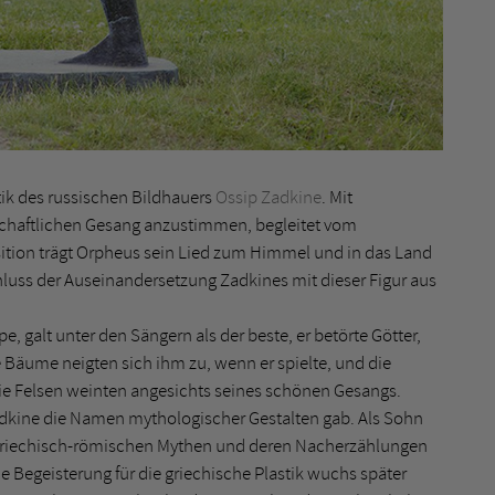
tik des russischen Bildhauers
Ossip Zadkine
. Mit
nschaftlichen Gesang anzustimmen, begleitet vom
osition trägt Orpheus sein Lied zum Himmel und in das Land
hluss der Auseinandersetzung Zadkines mit dieser Figur aus
, galt unter den Sängern als der beste, er betörte Götter,
 Bäume neigten sich ihm zu, wenn er spielte, und die
 die Felsen weinten angesichts seines schönen Gesangs.
dkine die Namen mythologischer Gestalten gab. Als Sohn
 griechisch-römischen Mythen und deren Nacherzählungen
e Begeisterung für die griechische Plastik wuchs später