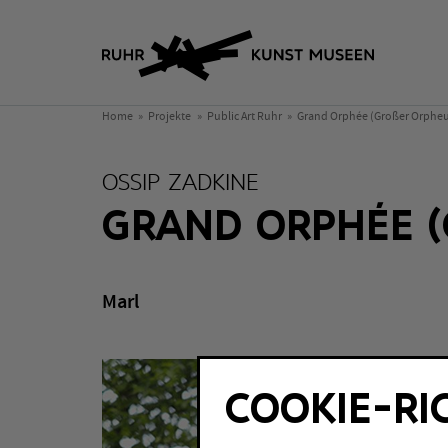
Home
Projekte
Public Art Ruhr
Grand Orphée (Großer Orphe
OSSIP ZADKINE
GRAND ORPHÉE (
Marl
COOKIE-RI