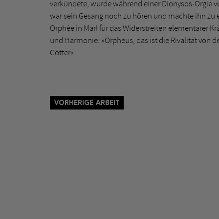
verkündete, wurde während einer Dionysos-Orgie v
war sein Gesang noch zu hören und machte ihn zu e
Orphée in Marl für das Widerstreiten elementarer K
und Harmonie: »Orpheus, das ist die Rivalität von
Götter«.
Vorherige Arbeit