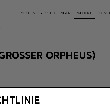
Museen
Ausstellungen
Projekte
Kuns
us)
GROSSER ORPHEUS)
CHTLINIE
G
C