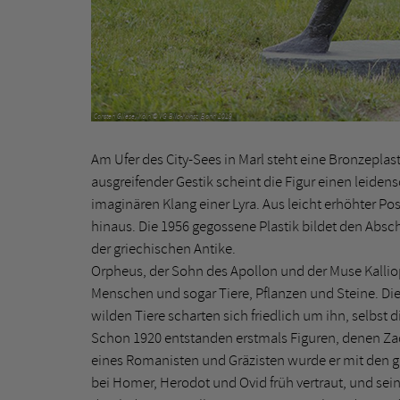
Carsten Gliese, Köln © VG Bild-Kunst, Bonn 2019
Am Ufer des City-Sees in Marl steht eine Bronzeplas
ausgreifender Gestik scheint die Figur einen leide
imaginären Klang einer Lyra. Aus leicht erhöhter P
hinaus. Die 1956 gegossene Plastik bildet den Absc
der griechischen Antike.
Orpheus, der Sohn des Apollon und der Muse Kalliope
Menschen und sogar Tiere, Pflanzen und Steine. Die
wilden Tiere scharten sich friedlich um ihn, selbst
Schon 1920 entstanden erstmals Figuren, denen Za
eines Romanisten und Gräzisten wurde er mit den
bei Homer, Herodot und Ovid früh vertraut, und sein