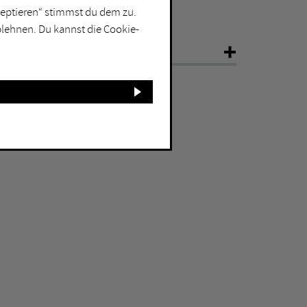
kzeptieren“ stimmst du dem zu.
5768 Marl
blehnen. Du kannst die Cookie-
NFO
ahr
1956
röße
290 x 97 x 65 cm
aterial
Bronze