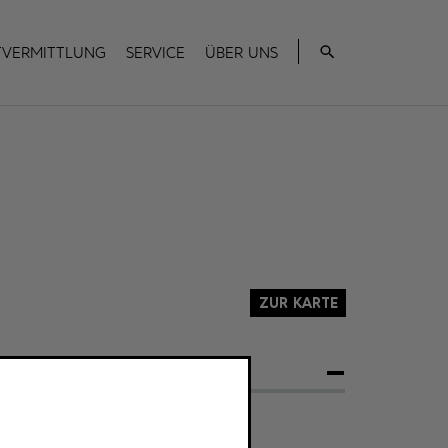
Suche
tvermittlung
Service
Über uns
Zur Karte
STANDORT
rand Orphée (Großer Orpheus)
reiler Platz 1