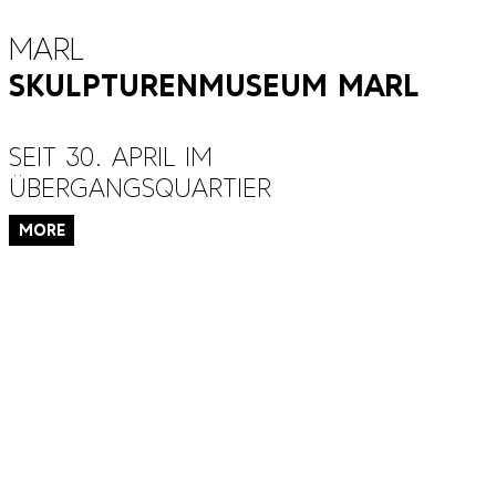
ap
Marl
Skulpturenmuseum Marl
le Sidebar
SEIT 30. APRIL IM
ÜBERGANGSQUARTIER
more