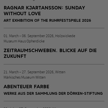
RAGNAR KJARTANSSON: SUNDAY
DATE SELECTION
WITHOUT LOVE
ART EXHIBITION OF THE RUHRFESTSPIELE 2026
Date picker - Select a specific date to filter exhibitions
AUGUST
01. March – 06. September 2026, Holzwickede
Mon
Tue
Wed
Thu
Fri
Sat
Sun
Museum Haus Opherdicke
27
28
29
30
31
1
2
ZEITRAUMSCHWEBEN. BLICKE AUF DIE
3
4
5
6
7
8
9
ZUKUNFT
10
11
12
13
14
15
16
17
18
19
20
21
22
23
21. March – 27. September 2026, Witten
24
25
26
27
28
29
30
Märkisches Museum Witten
31
1
2
3
4
5
6
ABENTEUER FARBE
WERKE AUS DER SAMMLUNG DER DÖRKEN-STIFTUNG