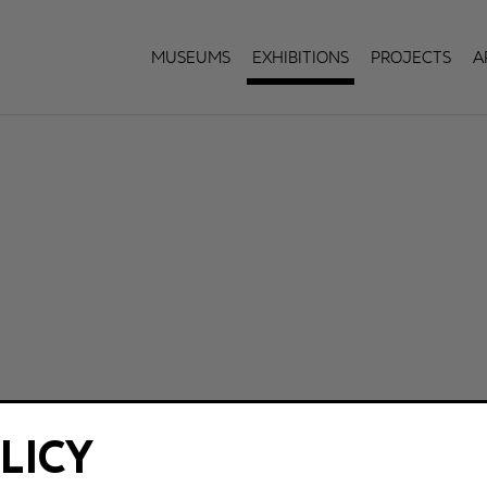
Museums
Exhibitions
Projects
A
LICY