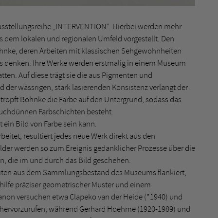
usstellungsreihe „INTERVENTION“. Hierbei werden mehr
s dem lokalen und regionalen Umfeld vorgestellt. Den
öhnke, deren Arbeiten mit klassischen Sehgewohnheiten
aus denken. Ihre Werke werden erstmalig in einem Museum
atten. Auf diese trägt sie die aus Pigmenten und
nd der wässrigen, stark lasierenden Konsistenz verlangt der
 tropft Böhnke die Farbe auf den Untergrund, sodass das
auchdünnen Farbschichten besteht.
t ein Bild von Farbe sein kann.
beitet, resultiert jedes neue Werk direkt aus den
lder werden so zum Ereignis gedanklicher Prozesse über die
n, die im und durch das Bild geschehen.
eiten aus dem Sammlungsbestand des Museums flankiert,
thilfe präziser geometrischer Muster und einem
kanon versuchen etwa Clapeko van der Heide (*1940) und
 hervorzurufen, während Gerhard Hoehme (1920-1989) und