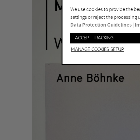
We use cookies to provide the bes
settings or reject the processing
Data Protection Guidelines
|
Im
Accept tracking
Manage Cookies setup