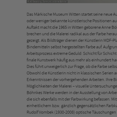
© JAC Gestaltung, Dortmund und Anne Böhnke
Das Märkische Museum Witten startet seine neue A
oder weniger bekannte künstlerische Positionen au
Auftakt macht die 1965 in Witten geborene Anne B
brechen und die Malerei radikal aus der Farbe her
gezeigt. Als Bildträger dienen der Künstlerin MDF-Pl
Bindemitteln selbst hergestellten Farbe auf. Aufgru
Arbeitsprozess extreme Geduld: Schicht für Schicht
finale Kunstwerk häufig aus mehr als einhundert h
Dies führt unweigerlich zur Frage, ob die Farbe selbs
Obwohl die Künstlerin nicht in klassischen Serien ar
Erkenntnissen der vorhergehenden Arbeiten. Ihre Bi
Möglichkeiten der Malerei – visuelle Untersuchunge
Böhnkes Werke werden in der Ausstellung von Arb
die sich ebenfalls mit der Farbwirkung befassen. Mi
einheitlichem bzw. gänzlich gegensätzlichen Farb
Rudolf Vombek (1930-2008) optische Täuschungen