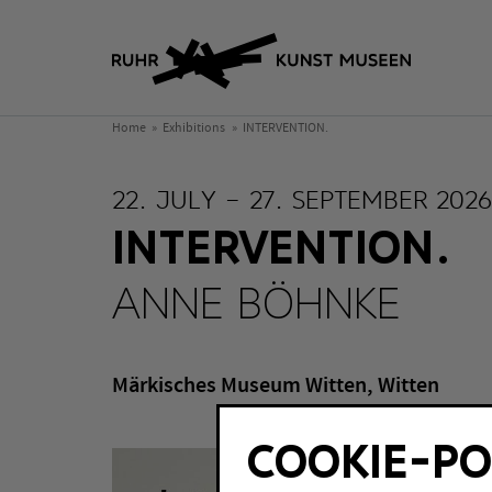
Home
Exhibitions
INTERVENTION.
22. JULY – 27. SEPTEMBER 2026
INTERVENTION.
ANNE BÖHNKE
Märkisches Museum Witten, Witten
COOKIE-PO