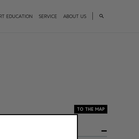
Search
rt Education
Service
About us
To the map
ADDRESS