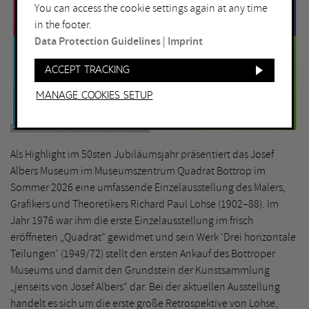
You can access the cookie settings again at any time
in the footer.
Data Protection Guidelines
|
Imprint
Accept tracking
Manage Cookies setup
Foto: Philipp Ottendörfer © VG Bild-Kunst, Bonn 2026
Als Highlight im 50sten Jubiläumsjahr präsentiert das Josef
Albers Museum im Museumszentrum Quadrat Bottrop im
Sommer 2026 eine umfassende Einzelausstellung des Malers,
Grafikers und Theoretikers Richard Paul Lohse (1902–88). Im
Jahr 1976 war ihm die erste Einzelausstellung im frisch
eröffneten „Quadrat“ gewidmet und sein Werk 'Drei horizontale
Teilungen' (1949/72) stellt den ersten Ankauf des Bottroper
Museums und damit den Grundstein der Kunstsammlung
„jenseits von Josef Albers“ dar. Bei der aktuellen Ausstellung
handelt es sich um die erste große Retrospektive von Lohse,