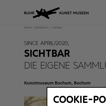
Home
Exhibitions
sichtbar
SINCE APRIL/2020,
SICHTBAR
DIE EIGENE SAMM
Kunstmuseum Bochum, Bochum
COOKIE-PO