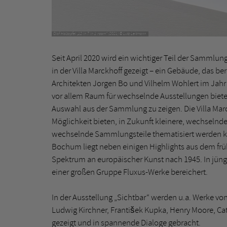
Olaf Holzapfel „12 in 7 in 1 room“ (2021) © Lutz Leitmann
Seit April 2020 wird ein wichtiger Teil der Samm
in der Villa Marckhoff gezeigt – ein Gebäude, das 
Architekten Jorgen Bo und Vilhelm Wohlert im Ja
vor allem Raum für wechselnde Ausstellungen bietet, 
Auswahl aus der Sammlung zu zeigen. Die Villa Mar
Möglichkeit bieten, in Zukunft kleinere, wechseln
wechselnde Sammlungsteile thematisiert werden
Bochum liegt neben einigen Highlights aus dem früh
Spektrum an europäischer Kunst nach 1945. In jün
einer großen Gruppe Fluxus-Werke bereichert.
In der Ausstellung „Sichtbar“ werden u.a. Werke von
Ludwig Kirchner, František Kupka, Henry Moore, Cat
gezeigt und in spannende Dialoge gebracht.