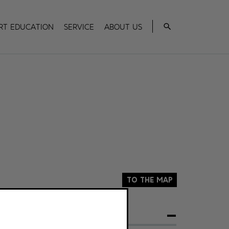
Search
rt Education
Service
About us
To the map
ADDRESS