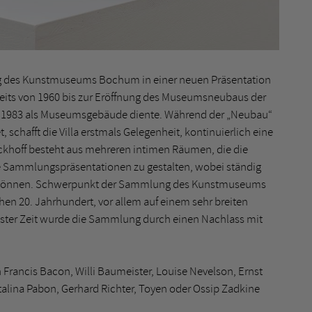
lung des Kunstmuseums Bochum in einer neuen Präsentation
bereits von 1960 bis zur Eröffnung des Museumsneubaus der
hr 1983 als Museumsgebäude diente. Während der „Neubau“
schafft die Villa erstmals Gelegenheit, kontinuierlich eine
ckhoff besteht aus mehreren intimen Räumen, die die
de Sammlungspräsentationen zu gestalten, wobei ständig
 können. Schwerpunkt der Sammlung des Kunstmuseums
en 20. Jahrhundert, vor allem auf einem sehr breiten
gster Zeit wurde die Sammlung durch einen Nachlass mit
 Francis Bacon, Willi Baumeister, Louise Nevelson, Ernst
alina Pabon, Gerhard Richter, Toyen oder Ossip Zadkine