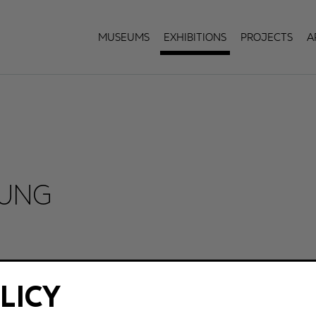
Museums
Exhibitions
Projects
A
LUNG
LICY