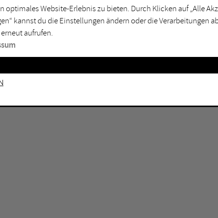
n optimales Website-Erlebnis zu bieten. Durch Klicken auf „Alle A
sburg
Mülheim an der Ruhr
en“ kannst du die Einstellungen ändern oder die Verarbeitungen a
en
Oberhausen
 erneut aufrufen.
senkirchen
Recklinghausen
ssum
gen
Unna
mm
Witten
n