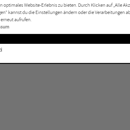
n optimales Website-Erlebnis zu bieten. Durch Klicken auf „Alle A
sburg
Mülheim an der Ruhr
en“ kannst du die Einstellungen ändern oder die Verarbeitungen a
en
Oberhausen
 erneut aufrufen.
senkirchen
Recklinghausen
ssum
gen
Unna
mm
Witten
n