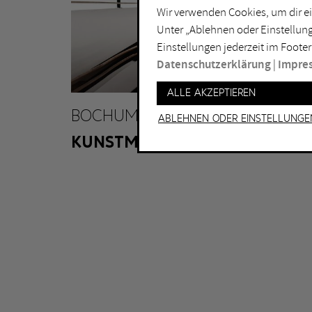
Wir verwenden Cookies, um dir ei
Lichtkunst
Dui
Unter „Ablehnen oder Einstellung
Malerei
Ess
Einstellungen jederzeit im Footer
Performance
Gel
Datenschutzerklärung
|
Impre
Skulptur
Ha
Alle akzeptieren
Ha
BOCHUM
Ablehnen oder Einstellunge
KUNSTMUSEUM BOCHUM