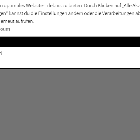
n optimales Website-Erlebnis zu bieten. Durch Klicken auf „Alle A
sburg
Mülheim an der Ruhr
en“ kannst du die Einstellungen ändern oder die Verarbeitungen a
en
Oberhausen
 erneut aufrufen.
senkirchen
Recklinghausen
ssum
gen
Unna
mm
Witten
n