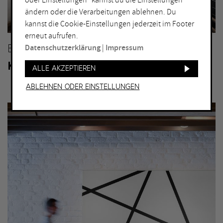
oder Einstellungen“ kannst du die Einstellungen
Bochum
Herne
ändern oder die Verarbeitungen ablehnen. Du
Bottrop
Holzwickede
kannst die Cookie-Einstellungen jederzeit im Footer
erneut aufrufen.
Dortmund
Marl
BOCHUM
Datenschutzerklärung
|
Impressum
Duisburg
Mülheim an der Ruhr
KUNSTMUSEUM BOCHUM
Alle akzeptieren
Essen
Oberhausen
Gelsenkirchen
Recklinghausen
Ablehnen oder Einstellungen
Hagen
Unna
Hamm
Witten
WEITERE FILTER
Eintritt frei
Abends geöffnet