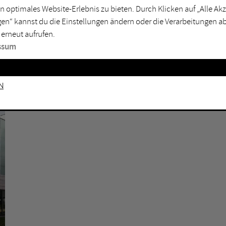
n optimales Website-Erlebnis zu bieten. Durch Klicken auf „Alle A
sburg
Mülheim an der Ruhr
en“ kannst du die Einstellungen ändern oder die Verarbeitungen a
en
Oberhausen
 erneut aufrufen.
senkirchen
Recklinghausen
ssum
gen
Unna
mm
Witten
n