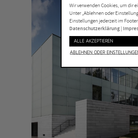
Wir verwenden Cookies, um dir ei
Lichtkunst
Dui
Unter „Ablehnen oder Einstellung
Malerei
Ess
Einstellungen jederzeit im Footer
Performance
Gel
Datenschutzerklärung
|
Impre
Skulptur
Ha
Alle akzeptieren
Ha
Ablehnen oder Einstellunge