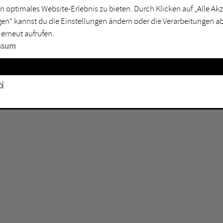
n optimales Website-Erlebnis zu bieten. Durch Klicken auf „Alle A
sburg
Mülheim an der Ruhr
en“ kannst du die Einstellungen ändern oder die Verarbeitungen a
en
Oberhausen
 erneut aufrufen.
senkirchen
Recklinghausen
ssum
gen
Unna
mm
Witten
n