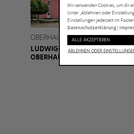
Wir verwenden Cookies, um dir ei
Lichtkunst
Dui
Unter „Ablehnen oder Einstellung
Malerei
Ess
Einstellungen jederzeit im Footer
Performance
Gel
Datenschutzerklärung
|
Impre
Skulptur
Ha
OBERHAUSEN
Alle akzeptieren
Ha
LUDWIGGALERIE SCHLOSS
Ablehnen oder Einstellunge
OBERHAUSEN