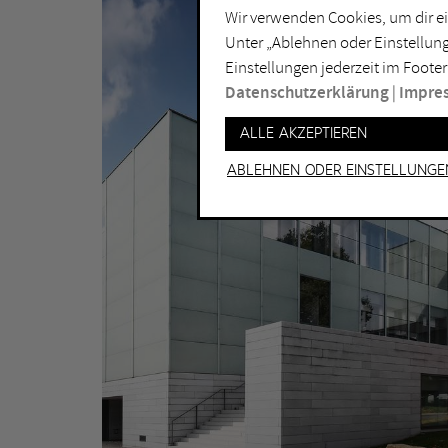
Wir verwenden Cookies, um dir ei
Lichtkunst
Dui
Unter „Ablehnen oder Einstellung
Malerei
Ess
Einstellungen jederzeit im Footer
Performance
Gel
Datenschutzerklärung
|
Impre
Skulptur
Ha
Alle akzeptieren
Ha
Ablehnen oder Einstellunge