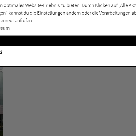
n optimales Website-Erlebnis zu bieten. Durch Klicken auf „Alle A
sburg
Mülheim an der Ruhr
en“ kannst du die Einstellungen ändern oder die Verarbeitungen a
en
Oberhausen
 erneut aufrufen.
senkirchen
Recklinghausen
ssum
gen
Unna
mm
Witten
n