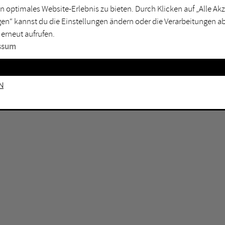
n optimales Website-Erlebnis zu bieten. Durch Klicken auf „Alle A
sburg
Mülheim an der Ruhr
en“ kannst du die Einstellungen ändern oder die Verarbeitungen a
en
Oberhausen
 erneut aufrufen.
senkirchen
Recklinghausen
ssum
gen
Unna
mm
Witten
n