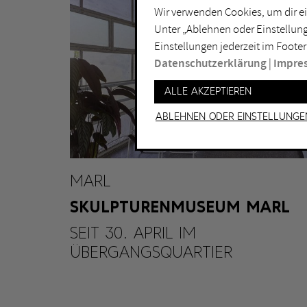
Wir verwenden Cookies, um dir ei
Lichtkunst
Dui
Unter „Ablehnen oder Einstellung
Malerei
Ess
Einstellungen jederzeit im Footer
Performance
Gel
Datenschutzerklärung
|
Impre
Skulptur
Ha
Alle akzeptieren
Ha
Ablehnen oder Einstellunge
MARL
SKULPTURENMUSEUM MARL
SEIT 30. APRIL IM
ÜBERGANGSQUARTIER