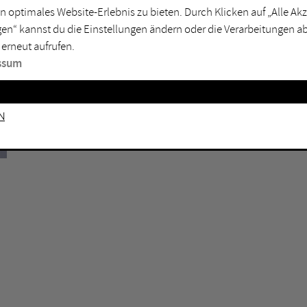
n optimales Website-Erlebnis zu bieten. Durch Klicken auf „Alle A
sburg
Mülheim an der Ruhr
en“ kannst du die Einstellungen ändern oder die Verarbeitungen a
en
Oberhausen
 erneut aufrufen.
senkirchen
Recklinghausen
ssum
gen
Unna
mm
Witten
n