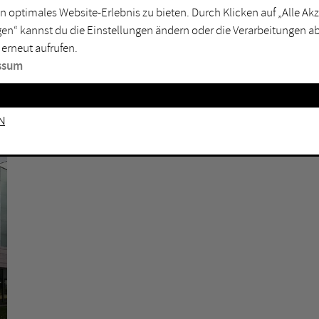
n optimales Website-Erlebnis zu bieten. Durch Klicken auf „Alle A
sburg
Mülheim an der Ruhr
en“ kannst du die Einstellungen ändern oder die Verarbeitungen a
en
Oberhausen
 erneut aufrufen.
senkirchen
Recklinghausen
ssum
gen
Unna
mm
Witten
n