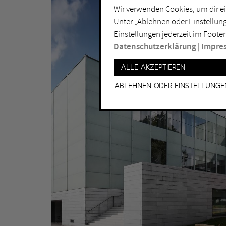
Wir verwenden Cookies, um dir ei
Lichtkunst
Dui
Unter „Ablehnen oder Einstellung
Malerei
Ess
Einstellungen jederzeit im Footer
Performance
Gel
Datenschutzerklärung
|
Impre
Skulptur
Ha
Alle akzeptieren
Ha
Ablehnen oder Einstellunge