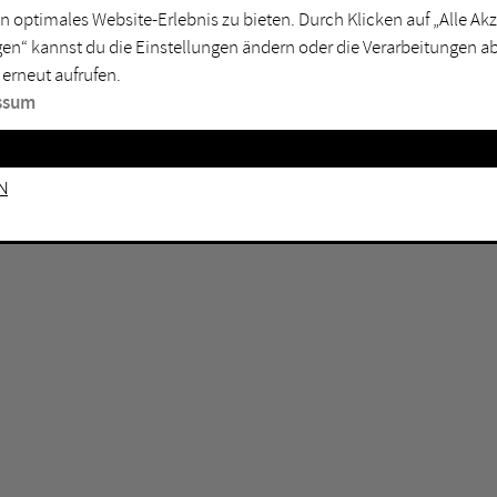
n optimales Website-Erlebnis zu bieten. Durch Klicken auf „Alle A
sburg
Mülheim an der Ruhr
en“ kannst du die Einstellungen ändern oder die Verarbeitungen a
en
Oberhausen
 erneut aufrufen.
senkirchen
Recklinghausen
ssum
gen
Unna
mm
Witten
n