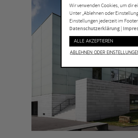
Wir verwenden Cookies, um dir ei
Lichtkunst
Dui
Unter „Ablehnen oder Einstellung
Malerei
Ess
Einstellungen jederzeit im Footer
Performance
Gel
Datenschutzerklärung
|
Impre
Skulptur
Ha
Alle akzeptieren
Ha
Ablehnen oder Einstellunge