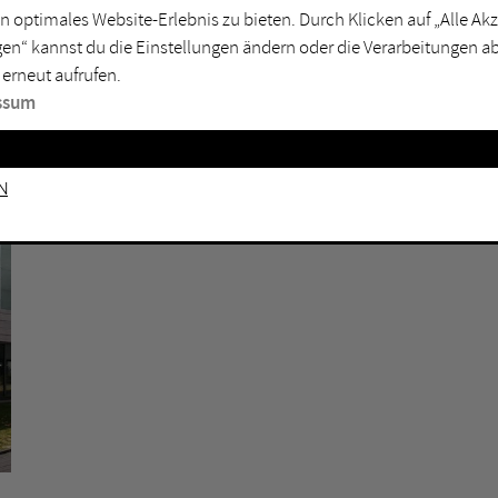
n optimales Website-Erlebnis zu bieten. Durch Klicken auf „Alle A
sburg
Mülheim an der Ruhr
en“ kannst du die Einstellungen ändern oder die Verarbeitungen a
en
Oberhausen
 erneut aufrufen.
senkirchen
Recklinghausen
ssum
gen
Unna
mm
Witten
n