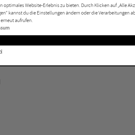
n optimales Website-Erlebnis zu bieten. Durch Klicken auf „Alle A
sburg
Mülheim an der Ruhr
en“ kannst du die Einstellungen ändern oder die Verarbeitungen a
en
Oberhausen
 erneut aufrufen.
senkirchen
Recklinghausen
ssum
gen
Unna
mm
Witten
n
N