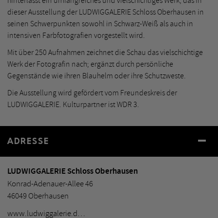
hinterlässt ein umfangreiches und vielschichtiges Werk, das in
dieser Ausstellung der LUDWIGGALERIE Schloss Oberhausen in
seinen Schwerpunkten sowohl in Schwarz-Weiß als auch in
intensiven Farbfotografien vorgestellt wird.
Mit über 250 Aufnahmen zeichnet die Schau das vielschichtige
Werk der Fotografin nach; ergänzt durch persönliche
Gegenstände wie ihren Blauhelm oder ihre Schutzweste.
Die Ausstellung wird gefördert vom Freundeskreis der
LUDWIGGALERIE. Kulturpartner ist WDR 3.
ADRESSE
LUDWIGGALERIE Schloss Oberhausen
Konrad-Adenauer-Allee 46
46049 Oberhausen
www.ludwiggalerie.d…