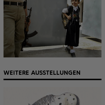
Bezieher/innen von Arbeitslosengeld
Gruppen ab 10 Personen pro Person
Mitglieder des Kunstverein Oberhausen e. V.
Mitglieder des Arbeitskreises Oberhausener Künstler/innen
Kleingruppenrabatt (gültig für 4 Vollzahler 20% Rabatt auf
Normalpreis)
(Kinder und Jugendliche bis 17 Jahre haben freien Eintritt)
Gruppenticket
6,00 € pro Person
WEITERE AUSSTELLUNGEN