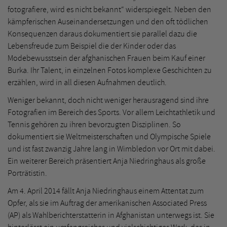
fotografiere, wird es nicht bekannt“ widerspiegelt. Neben den
kämpferischen Auseinandersetzungen und den oft tödlichen
Konsequenzen daraus dokumentiert sie parallel dazu die
Lebensfreude zum Beispiel die der Kinder oder das
Modebewusstsein der afghanischen Frauen beim Kauf einer
Burka. Ihr Talent, in einzelnen Fotos komplexe Geschichten zu
erzählen, wird in all diesen Aufnahmen deutlich.
Weniger bekannt, doch nicht weniger herausragend sind ihre
Fotografien im Bereich des Sports. Vor allem Leichtathletik und
Tennis gehören zu ihren bevorzugten Disziplinen. So
dokumentiert sie Weltmeisterschaften und Olympische Spiele
und ist fast zwanzig Jahre lang in Wimbledon vor Ort mit dabei.
Ein weiterer Bereich präsentiert Anja Niedringhaus als große
Porträtistin.
Am 4. April 2014 fällt Anja Niedringhaus einem Attentat zum
Opfer, als sie im Auftrag der amerikanischen Associated Press
(AP) als Wahlberichterstatterin in Afghanistan unterwegs ist. Sie