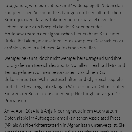
fotografiere, wird es nicht bekannt“ widerspiegelt. Neben den
kämpferischen Auseinandersetzungen und den oft tödlichen
Konsequenzen daraus dokumentiert sie parallel dazu die
Lebensfreude zum Beispiel die der Kinder oder das
Modebewusstsein der afghanischen Frauen beim Kauf einer
Burka. Ihr Talent, in einzelnen Fotos komplexe Geschichten zu
erzählen, wird in all diesen Aufnahmen deutlich.
Weniger bekannt, doch nicht weniger herausragend sind ihre
Fotografien im Bereich des Sports. Vor allem Leichtathletik und
Tennis gehören zu ihren bevorzugten Disziplinen. So
dokumentiert sie Weltmeisterschaften und Olympische Spiele
und ist fast zwanzig Jahre lang in Wimbledon vor Ort mit dabei.
Ein weiterer Bereich präsentiert Anja Niedringhaus als große
Porträtistin.
Am 4. April 2014 fällt Anja Niedringhaus einem Attentat zum
Opfer, als sie im Auftrag der amerikanischen Associated Press
(AP) als Wahlberichterstatterin in Afghanistan unterwegs ist. Sie