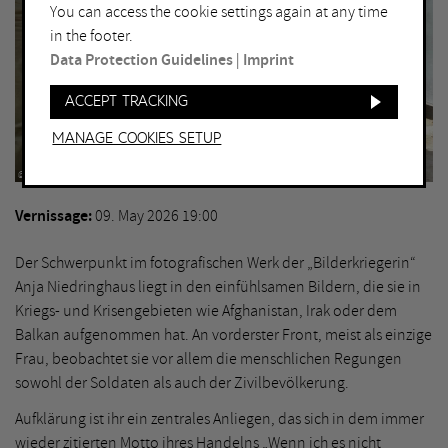
You can access the cookie settings again at any time
in the footer.
Data Protection Guidelines
|
Imprint
Accept tracking
Manage Cookies setup
© picture alliance, AP, Anja Niedringhaus
Vernissage
09. May 2026 19:00
Der Schwerpunkt im fotografischen Werk der „Bilderkriegerin“
Anja Niedringhaus liegt in den einfühlsamen Bildern, die sie in
Kriegs- und Krisengebieten wie Afghanistan, Irak oder dem
Balkan aufgenommen hat. An vorderster Front, meist als einzige
Frau, beobachtet sie vor allem die menschlichen Regungen
sowohl der Soldaten als auch der Zivilbevölkerung.
Aufklärung ist ihr ein zentrales Anliegen, das sich in dem immer
wieder zitierten Motto ihres Handelns „Wenn ich es nicht