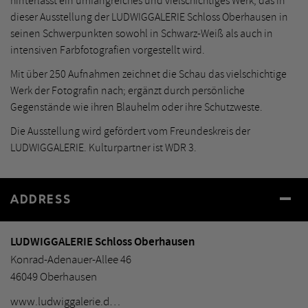
hinterlässt ein umfangreiches und vielschichtiges Werk, das in
dieser Ausstellung der LUDWIGGALERIE Schloss Oberhausen in
seinen Schwerpunkten sowohl in Schwarz-Weiß als auch in
intensiven Farbfotografien vorgestellt wird.
Mit über 250 Aufnahmen zeichnet die Schau das vielschichtige
Werk der Fotografin nach; ergänzt durch persönliche
Gegenstände wie ihren Blauhelm oder ihre Schutzweste.
Die Ausstellung wird gefördert vom Freundeskreis der
LUDWIGGALERIE. Kulturpartner ist WDR 3.
ADDRESS
LUDWIGGALERIE Schloss Oberhausen
Konrad-Adenauer-Allee 46
46049 Oberhausen
www.ludwiggalerie.d…