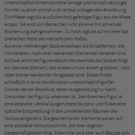
unterschiedlich dimensionierte kantige und konisch verjüngte
Formen zu einer schmal und vertikal aufragenden Anordnung.
Fünf Meter ragt die aus Eichenholz gefertigte Figur aus der Wiese
empor. Sie wird vom Betrachter nicht als eine ihm ähnelnde
Erscheinung wahrgenommen. Zu hoch ragt sie auf mit ihrer fast
dreifachen Höhe des menschlichen Maßes.
Aus einer mehrteiligen Basis erwachsen die Einzelformen, die
mit weiteren, nach oben weisenden Elementen versehen sind.
Auf zwei ähnliche Figurenabschnitte oberhalb des Sockels folgt
ein kleineres Element, das wiederum von einem größeren, nach
oben breiter werdenden fortgesetzt wird. Dieses findet
schließlich in einer Kombination unterschiedlich großer
Formen seinen Abschluss, deren Ausgestaltung nur beim
Umrunden der Figur zu erkennen ist. Steinbrenners Figur ist
eine abstrakte, vertikal ausgerichtete Skulptur und findet eine
optische Entsprechung in den umstehenden Bäumen des
Skulpturengartens. Die geometrischen Elemente weisen auf
eine abstrakte Komposition hin, die ihren eigenen
Gesetzmäßigkeiten folgt. Erkennbar sind aber auch Bezüge zum