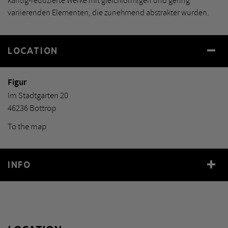
kantig-reduzierte Werke mit gleichförmigen und gering
variierenden Elementen, die zunehmend abstrakter wurden.
LOCATION
Figur
Im Stadtgarten 20
46236 Bottrop
To the map
INFO
Year
1961/81
Size
Höhe 500 cm
Material
Eiche, schwarz lasiert