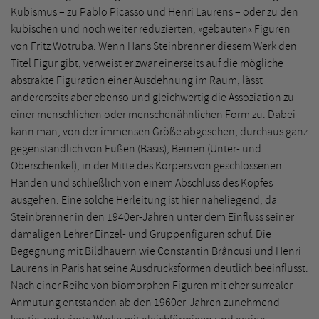
Kubismus – zu Pablo Picasso und Henri Laurens – oder zu den
kubischen und noch weiter reduzierten, »gebauten« Figuren
von Fritz Wotruba. Wenn Hans Steinbrenner diesem Werk den
Titel Figur gibt, verweist er zwar einerseits auf die mögliche
abstrakte Figuration einer Ausdehnung im Raum, lässt
andererseits aber ebenso und gleichwertig die Assoziation zu
einer menschlichen oder menschenähnlichen Form zu. Dabei
kann man, von der immensen Größe abgesehen, durchaus ganz
gegenständlich von Füßen (Basis), Beinen (Unter- und
Oberschenkel), in der Mitte des Körpers von geschlossenen
Händen und schließlich von einem Abschluss des Kopfes
ausgehen. Eine solche Herleitung ist hier naheliegend, da
Steinbrenner in den 1940er-Jahren unter dem Einfluss seiner
damaligen Lehrer Einzel- und Gruppenfiguren schuf. Die
Begegnung mit Bildhauern wie Constantin Brâncusi und Henri
Laurens in Paris hat seine Ausdrucksformen deutlich beeinflusst.
Nach einer Reihe von biomorphen Figuren mit eher surrealer
Anmutung entstanden ab den 1960er-Jahren zunehmend