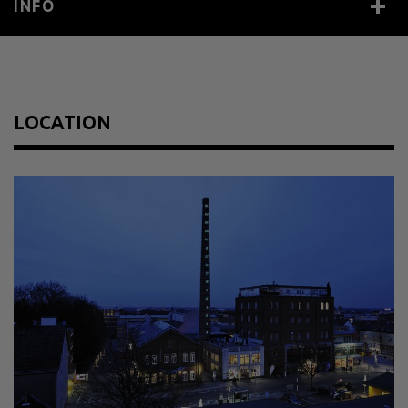
INFO
Year
2000
Size
Höhe 25 m
Material
31 Leuchtziffern
LOCATION