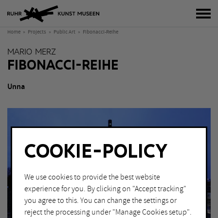
tog
Home
Projects
Public Art
Fibonacci-Reihe
MARIO MERZ
FIBONACCI-REIHE
Unna
COOKIE-POLICY
We use cookies to provide the best website
experience for you. By clicking on "Accept tracking"
you agree to this. You can change the settings or
reject the processing under "Manage Cookies setup".