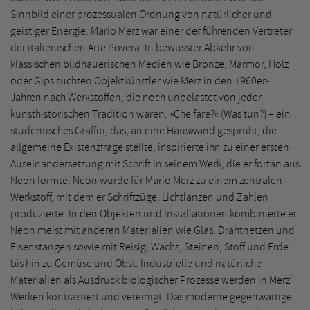
Sinnbild einer prozessualen Ordnung von natürlicher und
geistiger Energie. Mario Merz war einer der führenden Vertreter
der italienischen Arte Povera. In bewusster Abkehr von
klassischen bildhauerischen Medien wie Bronze, Marmor, Holz
oder Gips suchten Objektkünstler wie Merz in den 1960er-
Jahren nach Werkstoffen, die noch unbelastet von jeder
kunsthistorischen Tradition waren. »Che fare?« (Was tun?) – ein
studentisches Graffiti, das, an eine Hauswand gesprüht, die
allgemeine Existenzfrage stellte, inspirierte ihn zu einer ersten
Auseinandersetzung mit Schrift in seinem Werk, die er fortan aus
Neon formte. Neon wurde für Mario Merz zu einem zentralen
Werkstoff, mit dem er Schriftzüge, Lichtlanzen und Zahlen
produzierte. In den Objekten und Installationen kombinierte er
Neon meist mit anderen Materialien wie Glas, Drahtnetzen und
Eisenstangen sowie mit Reisig, Wachs, Steinen, Stoff und Erde
bis hin zu Gemüse und Obst. Industrielle und natürliche
Materialien als Ausdruck biologischer Prozesse werden in Merz’
Werken kontrastiert und vereinigt. Das moderne gegenwärtige