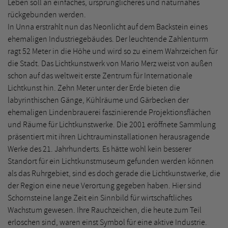
Leben soll an einfaches, ursprünglicheres und naturnahes
rückgebunden werden.
In Unna erstrahlt nun das Neonlicht auf dem Backstein eines
ehemaligen Industriegebäudes. Der leuchtende Zahlenturm
ragt 52 Meter in die Höhe und wird so zu einem Wahrzeichen für
die Stadt. Das Lichtkunstwerk von Mario Merz weist von außen
schon auf das weltweit erste Zentrum für Internationale
Lichtkunst hin. Zehn Meter unter der Erde bieten die
labyrinthischen Gänge, Kühlräume und Gärbecken der
ehemaligen Lindenbrauerei faszinierende Projektionsflächen
und Räume für Lichtkunstwerke. Die 2001 eröffnete Sammlung
präsentiert mit ihren Lichtrauminstallationen herausragende
Werke des 21. Jahrhunderts. Es hätte wohl kein besserer
Standort für ein Lichtkunstmuseum gefunden werden können
als das Ruhrgebiet, sind es doch gerade die Lichtkunstwerke, die
der Region eine neue Verortung gegeben haben. Hier sind
Schornsteine lange Zeit ein Sinnbild für wirtschaftliches
Wachstum gewesen. Ihre Rauchzeichen, die heute zum Teil
erloschen sind, waren einst Symbol für eine aktive Industrie.