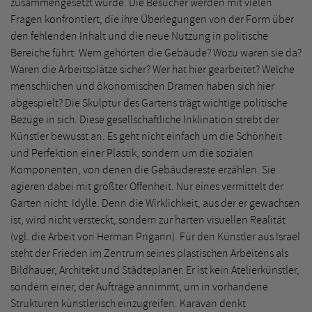
zusammengesetzt wurde. Die Besucher werden mit vielen
Fragen konfrontiert, die ihre Überlegungen von der Form über
den fehlenden Inhalt und die neue Nutzung in politische
Bereiche führt: Wem gehörten die Gebäude? Wozu waren sie da?
Waren die Arbeitsplätze sicher? Wer hat hier gearbeitet? Welche
menschlichen und ökonomischen Dramen haben sich hier
abgespielt? Die Skulptur des Gartens trägt wichtige politische
Bezüge in sich. Diese gesellschaftliche Inklination strebt der
Künstler bewusst an. Es geht nicht einfach um die Schönheit
und Perfektion einer Plastik, sondern um die sozialen
Komponenten, von denen die Gebäudereste erzählen. Sie
agieren dabei mit größter Offenheit. Nur eines vermittelt der
Garten nicht: Idylle. Denn die Wirklichkeit, aus der er gewachsen
ist, wird nicht versteckt, sondern zur harten visuellen Realität
(vgl. die Arbeit von Herman Prigann). Für den Künstler aus Israel
steht der Frieden im Zentrum seines plastischen Arbeitens als
Bildhauer, Architekt und Städteplaner. Er ist kein Atelierkünstler,
sondern einer, der Aufträge annimmt, um in vorhandene
Strukturen künstlerisch einzugreifen. Karavan denkt