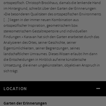
ortsspezifisch. Christoph Brockhaus, damals die lenkende Hand
im Hintergrund, schreibt über den Garten der Erinnerungen:
»Die besonderen Qualitäten des ortsspezifischen Environments
[…] liegen in der immer neuen Kombination aus
ortsspezifischer Inspiration, geometrischem bzw.
stereometrischem Gestaltrepertoire und individuellen
Findungen.« Karavan hat sich den Garten erarbeitet durch das
Analysieren des Ortes, seiner Geschichte, seiner
Eigentümlichkeiten, seiner Begrenzungen, seines
landschaftlichen Umraumes. Dieses Wissen erlaubt ihm dann
die Entscheidungen in Hinblick auf eine künstlerische
Umsetzung, die einen ungekünstelten, objektiven Anspruch in
sich trägt.
LOCATION
Garten der Erinnerungen