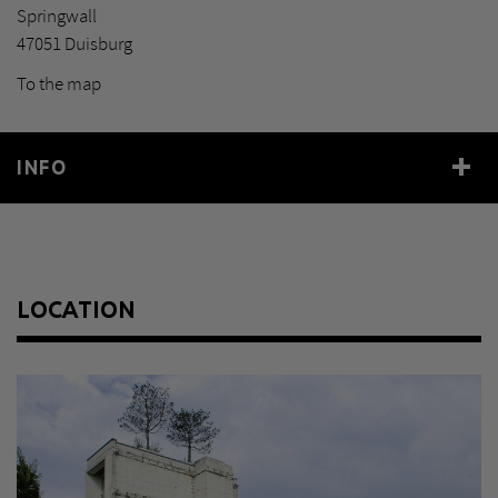
Springwall
47051 Duisburg
To the map
INFO
Year
1999
Material
Landschaftsgestaltung mit Architekturfragmenten
LOCATION