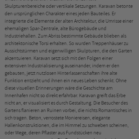
Skulpturenbereiche oder vertikale Setzungen. Karavan betonte
den ursprünglichen Charakter eines jeden Bauteiles. Er
integrierte die Elemente der alten Architektur, die Umrisse einer
ehemaligen Spar-Zentrale, alte Bürogebäude und
Industriehallen. Zum Abriss bestimmte Gebäude blieben als
architektonische Torsi erhalten. So wurden Treppenhäuser zu
Aussichtstürmen und eigenwilligen Skulpturen, die den Garten
akzentuieren. Karavan setzt sich mit den Folgen einer
extensiven Industrialisierung auseinander, indem er den
gebauten, jetzt nutzlosen Hinterlassenschaften ihre alte
Funktion entzieht und ihnen ein neues Leben schenkt. Ohne
diese visuellen Erinnerungen wäre die Geschichte am
Innenhafen nicht so direkt erfahrbar. Karavan greift das Erbe
nicht an, er visualisiert es durch Gestaltung. Die Besucher des
Gartens flanieren an Ruinen vorbei, die nichts Romantisches in
sich tragen. Beton, verrostete Moniereisen, elegante
Hallenkonstruktionen, die im Himmel zu schweben scheinen,
oder Wege, deren Pflaster aus Fundstücken neu