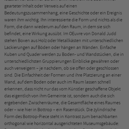
gearteter Inhalt oder Verweis auf einen
Bedeutungszusammenhang, eine Geschichte oder ein Ereignis
waren ihm wichtig. Ihn interessierte die Form und nichts als die
Form, die dann wiederum auf den Raum, in dem sie sich
befindet, eine Wirkung ausübt. Im OEuvre von Donald Judd
stehen Boxen aus Holz oder Metallkästen mit unterschiedlichen
Lackierungen auf Böden oder hängen an Wänden. Einfache
Kuben und Quader werden zu Boden- und Wandstücken, die in
unterschiedlichsten Gruppierungen Einblicke gewähren oder
auch verweigern – je nachdem, ob sie offen oder geschlossen
sind. Die Einfachheit der Formen und ihre Platzierung an einer
Wand, auf dem Boden oder auch im Raum lassen schnell
erkennen, dass nicht nur das vom Künstler geschaffene Objekt
das eigentlich von ihm Gemeinte ist, sondern auch die sich
ergebenden Zwischenräume, die Gesamtfläche eines Raumes
oder – wie hier in Bottrop – ein Rasenstück. Die zylindrische
Form des Bottrop-Piece steht in Kontrast zum benachbarten
orthogonal wie horizontal ausgerichteten Museumsgebäude: