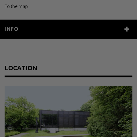
To the map
INFO
Year
1977
Size
120 x Ø 480 cm
Material
Cortenstahl
LOCATION