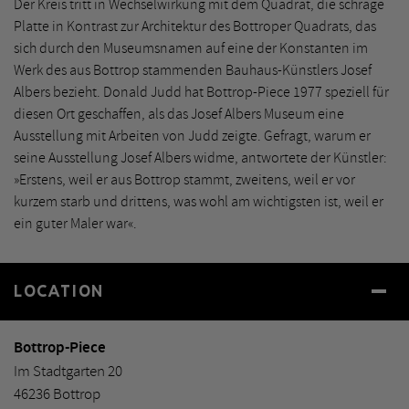
Der Kreis tritt in Wechselwirkung mit dem Quadrat, die schräge
Platte in Kontrast zur Architektur des Bottroper Quadrats, das
sich durch den Museumsnamen auf eine der Konstanten im
Werk des aus Bottrop stammenden Bauhaus-Künstlers Josef
Albers bezieht. Donald Judd hat Bottrop-Piece 1977 speziell für
diesen Ort geschaffen, als das Josef Albers Museum eine
Ausstellung mit Arbeiten von Judd zeigte. Gefragt, warum er
seine Ausstellung Josef Albers widme, antwortete der Künstler:
»Erstens, weil er aus Bottrop stammt, zweitens, weil er vor
kurzem starb und drittens, was wohl am wichtigsten ist, weil er
ein guter Maler war«.
LOCATION
Bottrop-Piece
Im Stadtgarten 20
46236 Bottrop