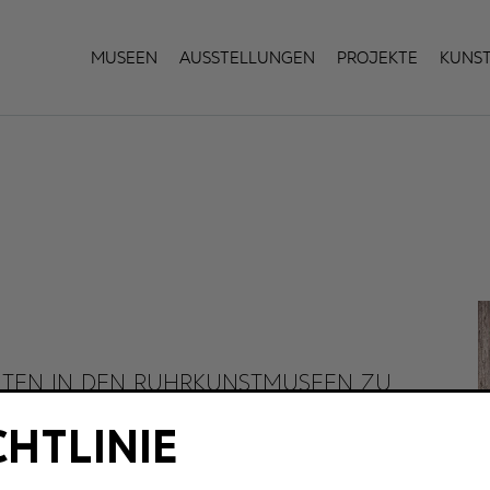
Museen
Ausstellungen
Projekte
Kuns
EITEN IN DEN RUHRKUNSTMUSEEN ZU
CHTLINIE
 ein Museum besuchen möchte, hat viele Möglichkeiten.