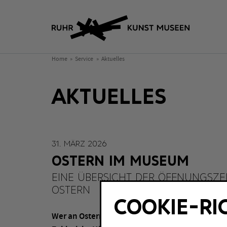
Home
Service
Aktuelles
AKTUELLES
31. MÄRZ 2026
OSTERN IM MUSEUM
EINE ÜBERSICHT DER ÖFFNUNGSZ
OSTERN
COOKIE-RI
Wer an Ostern im Ruhrgebiet unterwegs ist und