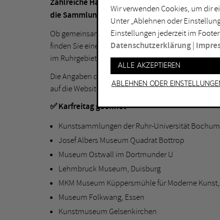
Zahlreiche Häuser der RuhrKunstMuseen öffnen
Wir verwenden Cookies, um dir ei
die Sammlungen und Sonderausstellungen zu 
Unter „Ablehnen oder Einstellung
Einstellungen jederzeit im Footer
Ob gemeinsamer Ausflug, inspirierende Pause vom 
Datenschutzerklärung
|
Impre
finden Sie eine Übersicht der Museen, die an den 
im Ruhrgebiet zu Ostern und entdecken Sie inspiri
Alle akzeptieren
Die Angaben dienen zur Orientierung. Für aktuelle 
Ablehnen oder Einstellunge
auf die Website des jeweiligen Museums zu werfen.
✅ Karfreitag geöffnet
Kunstsammlungen der Ruhr-Universität Bochum:
Josef Albers Museum Quadrat Bottrop
Museum Ostwall im Dortmunder U
Lehmbruck Museum, Duisburg
MKM Museum Küppersmühle für Moderne Kunst,
Museum Folkwang, Essen
Kunstmuseum Gelsenkirchen