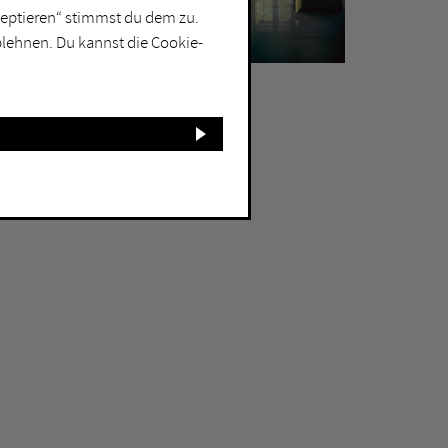
kzeptieren“ stimmst du dem zu.
blehnen. Du kannst die Cookie-
hmbruck Museum / Dennis Stratmann