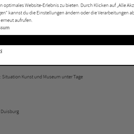
 auch am Osterwochenende ihre Türen und laden ein,
n optimales Website-Erlebnis zu bieten. Durch Klicken auf „Alle A
entdecken.
en“ kannst du die Einstellungen ändern oder die Verarbeitungen a
Le
 erneut aufrufen.
Feiertagstrubel oder spontaner Museumsbesuch: hier
ssum
Ostertagen geöffnet haben. Planen Sie Ihren Museumsbesuch
erende Ausstellungen und besondere Orte der Kunst.
Informationen empfehlen wir, vor Ihrem Besuch einen Blick
n
 Situation Kunst und Museum unter Tage
 Duisburg