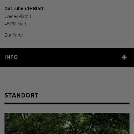
Das ruhende Blatt
Creiler Platz 1
45768 Marl
Zur Karte
INFO
Jahr
1959
Größe
120 x 192 x 44 cm
Material
Bronze
STANDORT