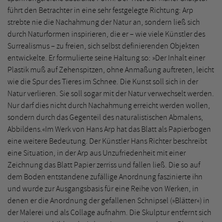
führt den Betrachter in eine sehr festgelegte Richtung: Arp
strebte nie die Nachahmung der Natur an, sondern ließ sich
durch Naturformen inspirieren, die er – wie viele Künstler des
Surrealismus – zu freien, sich selbst definierenden Objekten
entwickelte. Er formulierte seine Haltung so: »Der Inhalt einer
Plastik muß auf Zehenspitzen, ohne Anmaßung auftreten, leicht
wie die Spur des Tieres im Schnee. Die Kunst soll sich in der
Natur verlieren. Sie soll sogar mit der Natur verwechselt werden.
Nur darf dies nicht durch Nachahmung erreicht werden wollen,
sondern durch das Gegenteil des naturalistischen Abmalens,
Abbildens.«Im Werk von Hans Arp hat das Blatt als Papierbogen
eine weitere Bedeutung. Der Künstler Hans Richter beschreibt
eine Situation, in der Arp aus Unzufriedenheit mit einer
Zeichnung das Blatt Papier zerriss und fallen ließ. Die so auf
dem Boden entstandene zufällige Anordnung faszinierte ihn
und wurde zur Ausgangsbasis für eine Reihe von Werken, in
denen er die Anordnung der gefallenen Schnipsel (»Blätter«) in
der Malerei und als Collage aufnahm. Die Skulptur entfernt sich