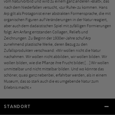
vom Naturvorbild und wird zu einem ganz anderen »Blatt«, das
nach dem Niederfallen versucht, »zur Ruhe« zu kommen. Hans
Arp gilt als Protagonist einer abstrakten Formensprache, die mit
organischen Figuren auf Veränderungen in der Natur reagiert,
aber auch dem dadaistischen Spiel mit zufälligen Formierungen
folgt. Am Anfang entstanden Collagen, Reliefs und
Zeichnungen. Zu Beginn der 1930er-Jahre schuf Arp
zunehmend plastische Werke, deren Bezug zu den
Zufallsprodukten verschwand: »Wir wollen nicht die Natur
nachahmen. Wir wollen nicht abbilden, wir wollen bilden. Wir
wollen bilden, wie die Pflanze ihre Frucht bildet […] Wir wollen
unmittelbar und nicht mittelbar bilden. Und wo könnte das
schöner, quasi ganz nebenbei, erfahrbar werden, als in einem
Museum, das so stark auch die es umgebende Natur zum
Erlebnis macht.«
STANDORT