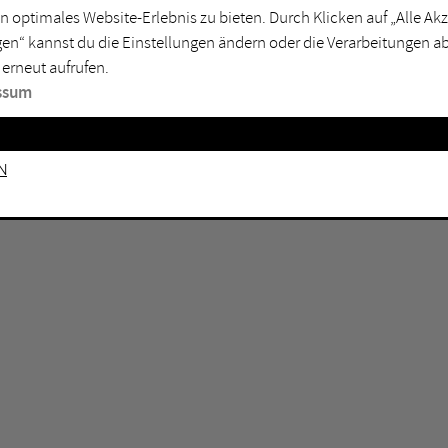
n optimales Website-Erlebnis zu bieten. Durch Klicken auf „Alle A
sburg
Mülheim an der Ruhr
en“ kannst du die Einstellungen ändern oder die Verarbeitungen a
en
Oberhausen
 erneut aufrufen.
senkirchen
Recklinghausen
ssum
gen
Unna
mm
Witten
n