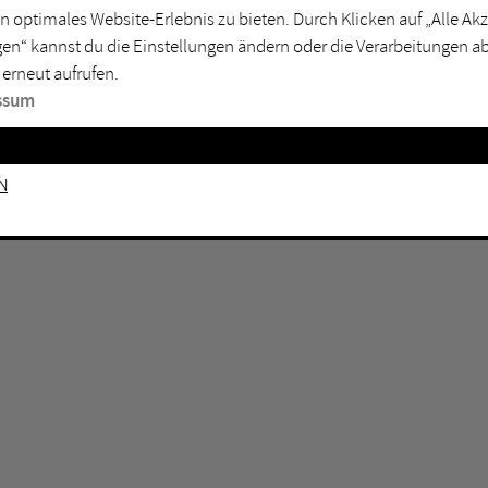
n optimales Website-Erlebnis zu bieten. Durch Klicken auf „Alle A
sburg
Mülheim an der Ruhr
en“ kannst du die Einstellungen ändern oder die Verarbeitungen a
en
Oberhausen
 erneut aufrufen.
senkirchen
Recklinghausen
ssum
gen
Unna
mm
Witten
n