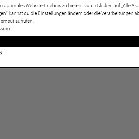
n optimales Website-Erlebnis zu bieten. Durch Klicken auf „Alle A
sburg
Mülheim an der Ruhr
en“ kannst du die Einstellungen ändern oder die Verarbeitungen a
en
Oberhausen
 erneut aufrufen.
senkirchen
Recklinghausen
ssum
gen
Unna
mm
Witten
n