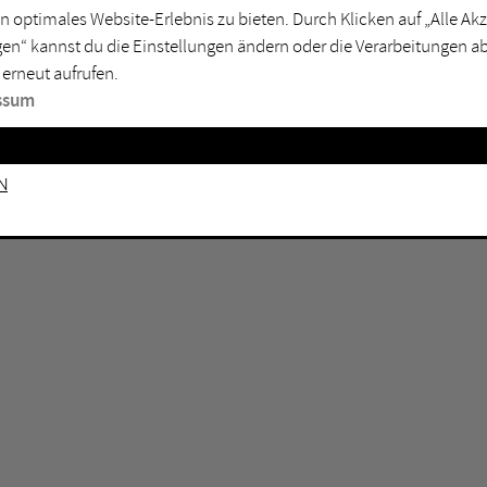
n optimales Website-Erlebnis zu bieten. Durch Klicken auf „Alle A
sburg
Mülheim an der Ruhr
en“ kannst du die Einstellungen ändern oder die Verarbeitungen a
en
Oberhausen
 erneut aufrufen.
senkirchen
Recklinghausen
ssum
gen
Unna
mm
Witten
n