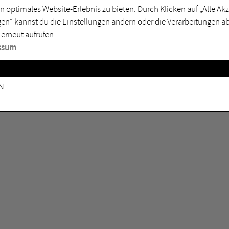
n optimales Website-Erlebnis zu bieten. Durch Klicken auf „Alle A
sburg
Mülheim an der Ruhr
en“ kannst du die Einstellungen ändern oder die Verarbeitungen a
en
Oberhausen
 erneut aufrufen.
senkirchen
Recklinghausen
ssum
gen
Unna
mm
Witten
n