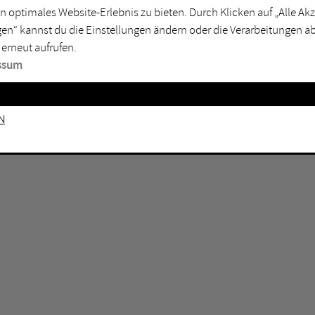
n optimales Website-Erlebnis zu bieten. Durch Klicken auf „Alle A
sburg
Mülheim an der Ruhr
en“ kannst du die Einstellungen ändern oder die Verarbeitungen a
en
Oberhausen
 erneut aufrufen.
senkirchen
Recklinghausen
ssum
gen
Unna
mm
Witten
n