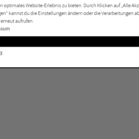
n optimales Website-Erlebnis zu bieten. Durch Klicken auf „Alle A
sburg
Mülheim an der Ruhr
en“ kannst du die Einstellungen ändern oder die Verarbeitungen a
en
Oberhausen
 erneut aufrufen.
senkirchen
Recklinghausen
ssum
gen
Unna
mm
Witten
n