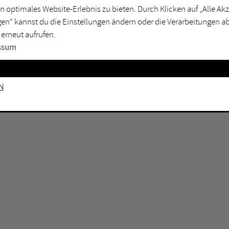
n optimales Website-Erlebnis zu bieten. Durch Klicken auf „Alle A
sburg
Mülheim an der Ruhr
en“ kannst du die Einstellungen ändern oder die Verarbeitungen a
en
Oberhausen
 erneut aufrufen.
senkirchen
Recklinghausen
ssum
gen
Unna
mm
Witten
n