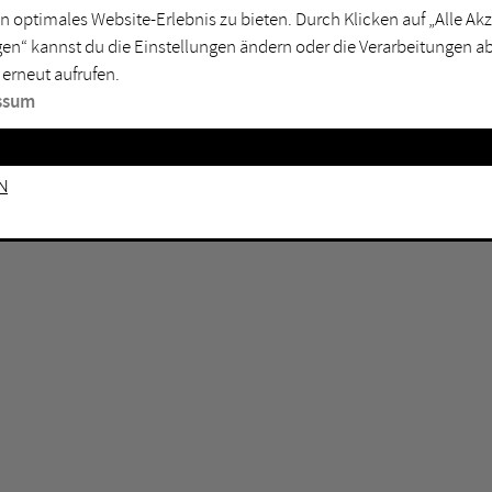
n optimales Website-Erlebnis zu bieten. Durch Klicken auf „Alle A
sburg
Mülheim an der Ruhr
en“ kannst du die Einstellungen ändern oder die Verarbeitungen a
en
Oberhausen
 erneut aufrufen.
senkirchen
Recklinghausen
ssum
gen
Unna
mm
Witten
n