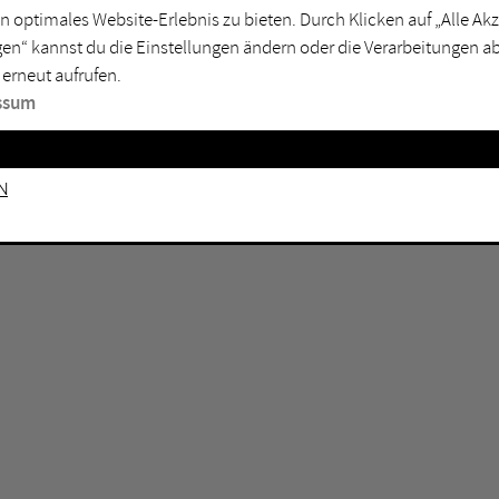
n optimales Website-Erlebnis zu bieten. Durch Klicken auf „Alle A
sburg
Mülheim an der Ruhr
en“ kannst du die Einstellungen ändern oder die Verarbeitungen a
en
Oberhausen
 erneut aufrufen.
senkirchen
Recklinghausen
ssum
gen
Unna
mm
Witten
n