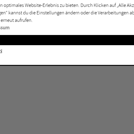
n optimales Website-Erlebnis zu bieten. Durch Klicken auf „Alle A
sburg
Mülheim an der Ruhr
en“ kannst du die Einstellungen ändern oder die Verarbeitungen a
en
Oberhausen
 erneut aufrufen.
senkirchen
Recklinghausen
ssum
gen
Unna
mm
Witten
n